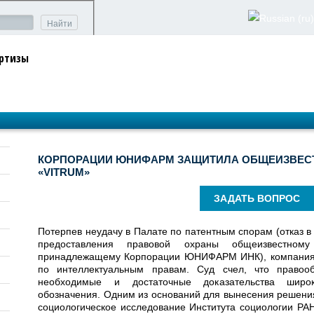
Найти
ертизы
КОРПОРАЦИИ ЮНИФАРМ ЗАЩИТИЛА ОБЩЕИЗВЕС
«VITRUM»
ЗАДАТЬ ВОПРОС
Потерпев неудачу в Палате по патентным спорам (отказ в
предоставления правовой охраны общеизвестном
принадлежащему Корпорации ЮНИФАРМ ИНК), компания 
по интеллектуальным правам. Суд счел, что правоо
необходимые и достаточные доказательства широк
обозначения. Одним из оснований для вынесения решения
социологическое исследование Института социологии РАН