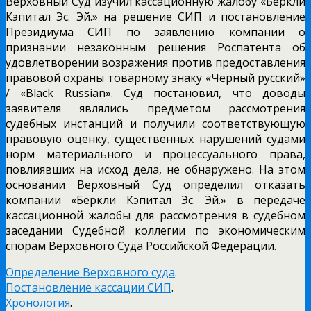
Верховный Суд изучил кассационную жалобу «Беркли
Кэпитал Эс. Эй.» на решение СИП и постановление
Президиума СИП по заявлению компании о
признании незаконным решения Роспатента об
удовлетворении возражения против предоставления
правовой охраны товарному знаку «Черный русский»
/ «Black Russian». Суд постановил, что д
оводы
заявителя являлись предметом рассмотрения
судебных инстанций и получили соответствующую
правовую оценку, существенных нарушений судами
норм материального и процессуального права,
повлиявших на исход дела, не обнаружено. На этом
основании Верховный Суд определил
отказать
компании «Беркли Кэпитал Эс. Эй.» в передаче
кассационной жалобы для рассмотрения в судебном
заседании Судебной коллегии по экономическим
спорам Верховного Суда Российской Федерации.
Определение Верховного суда
.
Постановление кассации СИП
.
Хронология
.