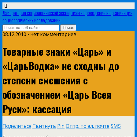
Лаборатория социологической экспертизы - проведение и организация
социологических исследований
08.12.2010 • нет комментариев
Товарные знаки «Царь» и
«ЦарьВодка» не сходны до
степени смешения с
обозначением «Царь Всея
Руси»: кассация
Поделиться
Твитнуть
Pin
Отпр. по эл. почте
SMS