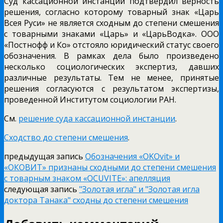
Суд кассационной инстанции подтвердил верность
решения, согласно которому товарный знак «Царь
Всея Руси» не является сходным до степени смешения
с товарными знаками «Царь» и «ЦарьВодка». ООО
«Постнофф и Ко» отстояло юридический статус своего
обозначения. В рамках дела было произведено
несколько социологических экспертиз, давших
различные результаты. Тем не менее, принятые
решения согласуются с результатом экспертизы,
проведенной Институтом социологии РАН.
См.
решение суда кассационной инстанции
.
Сходство до степени смешения
.
предыдущая запись
Обозначения «OKOvit» и
«ОКОВИТ» признаны сходными до степени смешения
с товарным знаком «OCUVITE»: апелляция
следующая запись
"Золотая игла" и "Золотая игла
доктора Танака" сходны до степени смешения