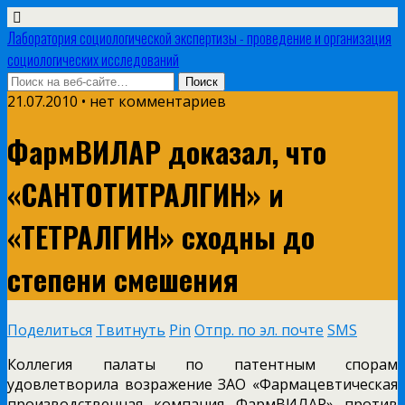
Лаборатория социологической экспертизы - проведение и организация
социологических исследований
21.07.2010 • нет комментариев
ФармВИЛАР доказал, что
«САНТОТИТРАЛГИН» и
«ТЕТРАЛГИН» сходны до
степени смешения
Поделиться
Твитнуть
Pin
Отпр. по эл. почте
SMS
Коллегия палаты по патентным спорам
удовлетворила возражение ЗАО «Фармацевтическая
производственная компания ФармВИЛАР» против