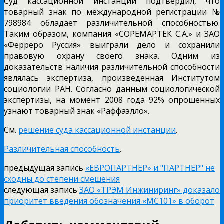
Суд кассационной инстанции подтвердил, что
товарный знак по международной регистрации №
798984 обладает различительной способностью.
Таким образом, компания «СОРЕМАРТЕК С.А.» и ЗАО
«Ферреро Руссия» выиграли дело и сохранили
правовую охрану своего знака. Одним из
доказательств наличия различительной способности
являлась экспертиза, произведенная Институтом
социологии РАН. Согласно данным социологической
экспертизы, на момент 2008 года 92% опрошенных
узнают товарный знак «Раффаэлло».
См.
решение суда кассационной инстанции
.
Различительная способность
.
предыдущая запись
«ЕВРОПАРТНЕР» и "ПАРТНЕР" не
сходны до степени смешения
следующая запись
ЗАО «ТРЭМ Инжиниринг» доказало
приоритет введения обозначения «МС101» в оборот