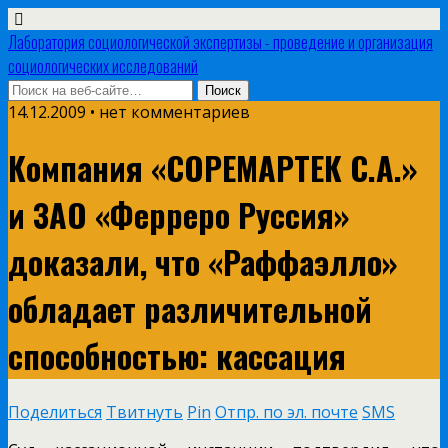
Лаборатория социологической экспертизы - проведение и организация
социологических исследований
14.12.2009 • нет комментариев
Компания «СОРЕМАРТЕК С.А.»
и ЗАО «Ферреро Руссия»
доказали, что «Раффаэлло»
обладает различительной
способностью: кассация
Поделиться
Твитнуть
Pin
Отпр. по эл. почте
SMS