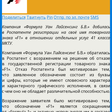
Поделиться
Твитнуть
Pin
Отпр. по эл. почте
SMS
Компания «Формула Уан Лайсенсинг Б.В.» добилась
в Роспатенте регистрации на своё имя товарного
знака «F1» в отношении отдельных услуг 41 класса
МКТУ
.
Компания «Формула Уан Лайсенсинг Б.В.» обратилась
в Роспатент с возражением на решение об отказе
в государственной регистрации товарного знака
«F1». Отказ Роспатента был мотивирован тем,
что заявленное обозначение состоит из буквы
и цифры, которые не имеют словесного характера
и характерного графического исполнения, в связи
с чем оно не обладает различительной способностью.
Возражение заявителя было мотивировано тем,
что обозначение «F1» является сокращением
от «Formula-1» и активно используется им в составе