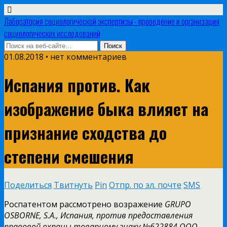
Лаборатория социологической экспертизы - проведение и организация
социологических исследований
01.08.2018 • нет комментариев
Испания против. Как
изображение быка влияет на
признание сходства до
степени смешения
Поделиться
Твитнуть
Pin
Отпр. по эл. почте
SMS
Роспатентом рассмотрено возражение
GRUPO
OSBORNE, S.A., Испания, против предоставления
правовой охраны товарному знаку №622884 ООО