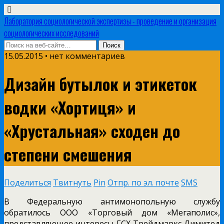
Лаборатория социологической экспертизы - проведение и организация
социологических исследований
15.05.2015 • нет комментариев
Дизайн бутылок и этикеток
водки «Хортиця» и
«Хрустальная» сходен до
степени смешения
Поделиться
Твитнуть
Pin
Отпр. по эл. почте
SMS
В Федеральную антимонопольную службу
обратилось ООО «Торговый дом «Мегаполис»,
представляющее интересы ГСХ Трейдмаркс Лимитед